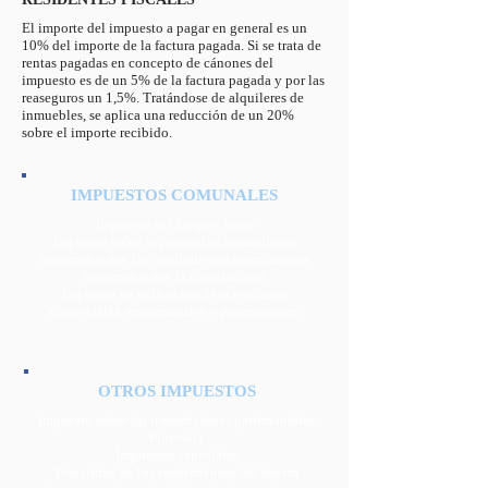
El importe del impuesto a pagar en general es un
10% del importe de la factura pagada. Si se trata de
rentas pagadas en concepto de cánones del
impuesto es de un 5% de la factura pagada y por las
reaseguros un 1,5%. Tratándose de alquileres de
inmuebles, se aplica una reducción de un 20%
sobre el importe recibido.
IMPUESTOS COMUNALES
Impuesto del fuego y lugar
Impuesto sobre la propiedad inmobiliaria
Impuesto sobre los rendimientos arrendatarios
Impuesto sobre la construcción
Impuesto de radicación de actividades
comerciales, empresariales y profesionales
OTROS IMPUESTOS
Impuesto sobre las transmisiones patrimoniales
Plusvalía
Impuestos especiales
Fiscalidad de los rendimientos del ahorro