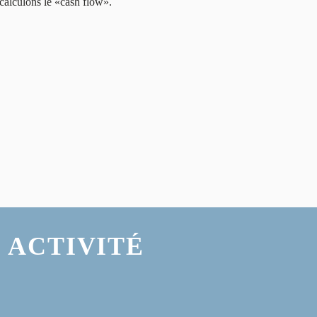
calculons le «cash flow».
 ACTIVITÉ