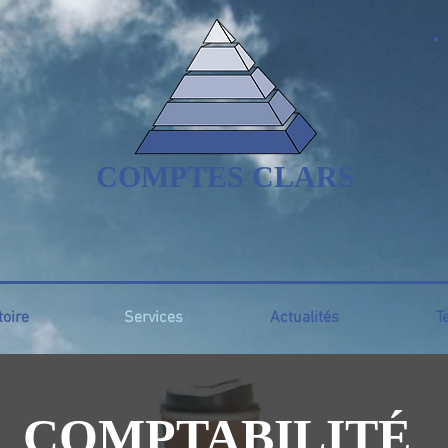
COMPTES CLARS
toire
Services
Actualités
T
COMPTABILITÉ