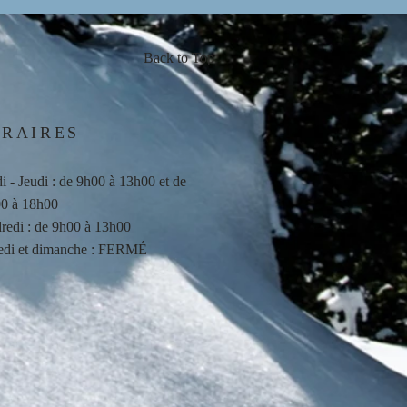
Back to Top
RAIRES
i - Jeudi : de 9h00 à 13h00 et de
0 à 18h00
redi : de 9h00 à 13h00
di et dimanche : FERMÉ