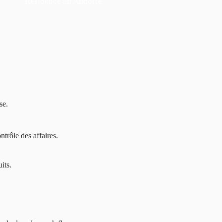
Résidence en Andorre
se.
ntrôle des affaires.
its.