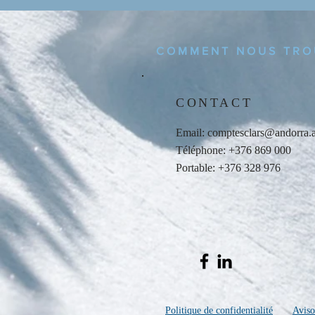
COMMENT NOUS TRO
CONTACT
Email:
comptesclars@andorra.
Téléphone: +376 869 000
Portable: +376 328 976
Politique de confidentialité
Aviso