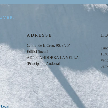
UVER:
ADRESSE
HO
ad
C/ Prat de la Creu, 96, 3º, 5ª
Lund
Edifici Sucará
15h0
AD500 ANDORRA LA VELLA
Vend
(Principat d’ Andorra)
Same
 Legal