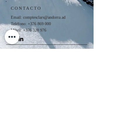
CONTACTO
Email:
comptesclars@andorra.ad
Teléfono:
+376 869 000
Móvil: +376 328 976
DIRECCIÓN
C/ Prat de la Creu, 96, 3º, 5ª
Edifici Sucará
AD500 ANDORRA LA VELLA
(Principat d’ Andorra)
HORARIOS
Lunes - Jueves : de 9h00 a 13h00 y de
15h00 a 18h00
Viernes : de 9h00 a 13h00
​​Sábados i Domingos : CERRADO