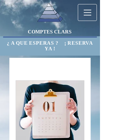
COMPTES CLARS
¿ A QUE ESPERAS ? ¡ RESERVA
YA !