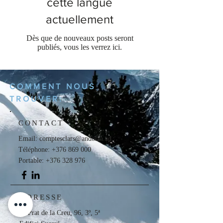
cette langue
actuellement
Dès que de nouveaux posts seront
publiés, vous les verrez ici.
COMMENT NOUS
TROUVER:
CONTACT
Email:
comptesclars@andorra.ad
Téléphone:
+376 869 000
Portable: +376 328 976
ADRESSE
C/ Prat de la Creu, 96, 3º, 5ª